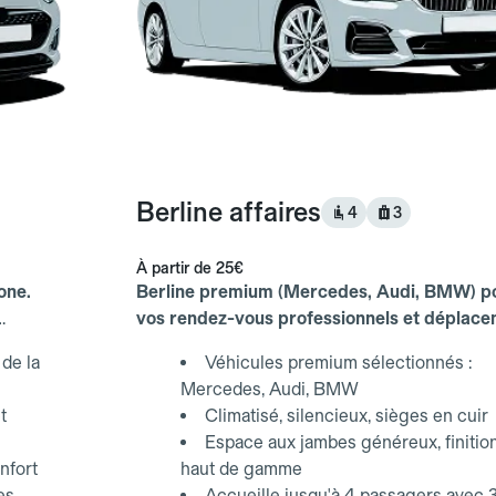
Berline affaires
4
3
À partir de
25€
one.
Berline premium (Mercedes, Audi, BMW) p
vos rendez-vous professionnels et déplac
d'affaires.
de la
Véhicules premium sélectionnés :
Mercedes, Audi, BMW
t
Climatisé, silencieux, sièges en cuir
Espace aux jambes généreux, finitio
nfort
haut de gamme
es,
Accueille jusqu'à 4 passagers avec 