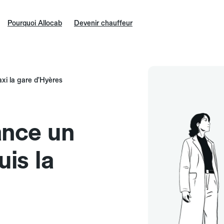
Pourquoi Allocab
Devenir chauffeur
axi la gare d’Hyères
ance un
uis la