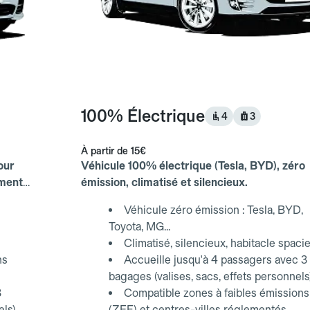
100% Électrique
4
3
À partir de
15€
our
Véhicule 100% électrique (Tesla, BYD), zéro
ements
émission, climatisé et silencieux.
Véhicule zéro émission : Tesla, BYD,
Toyota, MG...
Climatisé, silencieux, habitacle spaci
ns
Accueille jusqu'à 4 passagers avec 3
bagages (valises, sacs, effets personnels
3
Compatible zones à faibles émissions
els)
(ZFE) et centres-villes réglementés