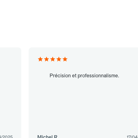
Précision et professionnalisme.
Michel R.
4/2025
17/04