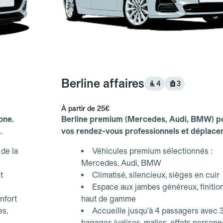
Berline affaires
4
3
À partir de
25€
one.
Berline premium (Mercedes, Audi, BMW) p
vos rendez-vous professionnels et déplac
d'affaires.
de la
Véhicules premium sélectionnés :
Mercedes, Audi, BMW
t
Climatisé, silencieux, sièges en cuir
Espace aux jambes généreux, finitio
nfort
haut de gamme
es,
Accueille jusqu'à 4 passagers avec 
bagages (valises, malles, effets personn