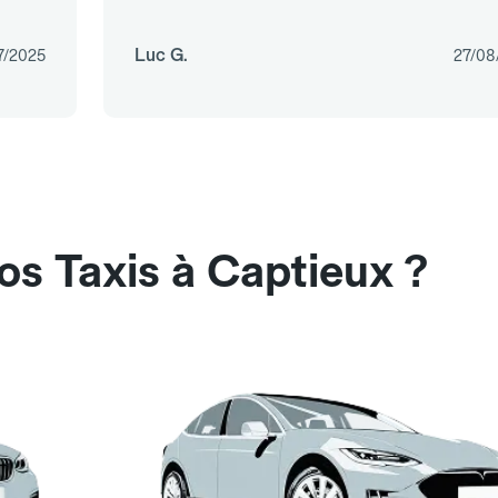
Luc G.
7/2025
27/08
os Taxis à Captieux ?