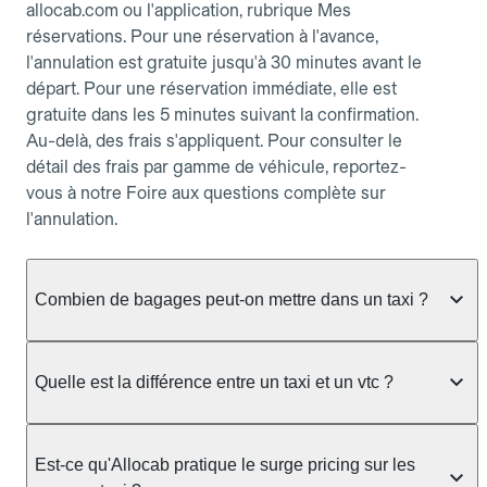
allocab.com ou l'application, rubrique Mes
réservations. Pour une réservation à l'avance,
l'annulation est gratuite jusqu'à 30 minutes avant le
départ. Pour une réservation immédiate, elle est
gratuite dans les 5 minutes suivant la confirmation.
Au-delà, des frais s'appliquent. Pour consulter le
détail des frais par gamme de véhicule, reportez-
vous à notre Foire aux questions complète sur
l'annulation.
Combien de bagages peut-on mettre dans un taxi ?
La capacité dépend du véhicule taxi disponible : un
taxi berline accueille en général jusqu'à 3 bagages
Quelle est la différence entre un taxi et un vtc ?
de taille moyenne. Pour des bagages volumineux
ou nombreux, précisez-le dans le champ "Message
Le taxi est un service réglementé qui peut vous
au chauffeur" lors de la réservation. Le prix n'est
prendre en charge directement dans la rue, à une
Est-ce qu'Allocab pratique le surge pricing sur les
pas impacté par le nombre de bagages.