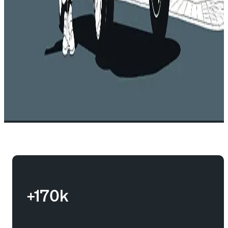
+170k