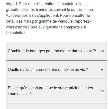
départ. Pour une réservation immédiate, elle est
gratuite dans les 5 minutes suivant la confirmation.
Au-delà, des frais s'appliquent. Pour consulter le
détail des frais par gamme de véhicule, reportez-
vous à notre Foire aux questions complète sur
l'annulation.
Combien de bagages peut-on mettre dans un taxi ?
La capacité dépend du véhicule taxi disponible : un
taxi berline accueille en général jusqu'à 3 bagages
Quelle est la différence entre un taxi et un vtc ?
de taille moyenne. Pour des bagages volumineux
ou nombreux, précisez-le dans le champ "Message
Le taxi est un service réglementé qui peut vous
au chauffeur" lors de la réservation. Le prix n'est
prendre en charge directement dans la rue, à une
Est-ce qu'Allocab pratique le surge pricing sur les
pas impacté par le nombre de bagages.
station ou sur réservation, avec un tarif au
courses taxi ?
compteur. Le VTC fonctionne uniquement sur
réservation et propose un prix fixe annoncé à
Non. Le tarif des taxis est encadré par la