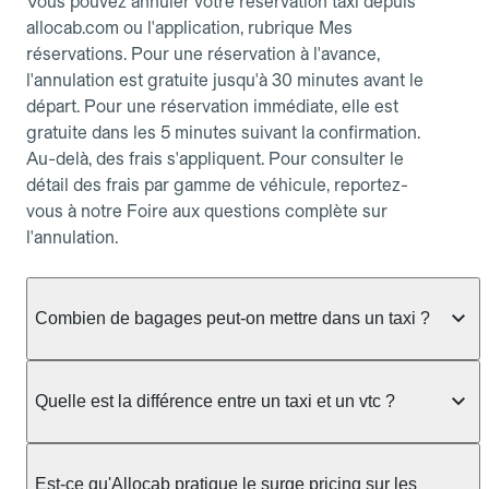
Vous pouvez annuler votre réservation taxi depuis
allocab.com ou l'application, rubrique Mes
réservations. Pour une réservation à l'avance,
l'annulation est gratuite jusqu'à 30 minutes avant le
départ. Pour une réservation immédiate, elle est
gratuite dans les 5 minutes suivant la confirmation.
Au-delà, des frais s'appliquent. Pour consulter le
détail des frais par gamme de véhicule, reportez-
vous à notre Foire aux questions complète sur
l'annulation.
Combien de bagages peut-on mettre dans un taxi ?
La capacité dépend du véhicule taxi disponible : un
taxi berline accueille en général jusqu'à 3 bagages
Quelle est la différence entre un taxi et un vtc ?
de taille moyenne. Pour des bagages volumineux
ou nombreux, précisez-le dans le champ "Message
Le taxi est un service réglementé qui peut vous
au chauffeur" lors de la réservation. Le prix n'est
prendre en charge directement dans la rue, à une
Est-ce qu'Allocab pratique le surge pricing sur les