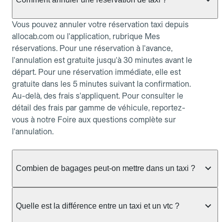
Vous pouvez annuler votre réservation taxi depuis
allocab.com ou l'application, rubrique Mes
réservations. Pour une réservation à l'avance,
l'annulation est gratuite jusqu'à 30 minutes avant le
départ. Pour une réservation immédiate, elle est
gratuite dans les 5 minutes suivant la confirmation.
Au-delà, des frais s'appliquent. Pour consulter le
détail des frais par gamme de véhicule, reportez-
vous à notre Foire aux questions complète sur
l'annulation.
Combien de bagages peut-on mettre dans un taxi ?
La capacité dépend du véhicule taxi disponible : un
taxi berline accueille en général jusqu'à 3 bagages
Quelle est la différence entre un taxi et un vtc ?
de taille moyenne. Pour des bagages volumineux