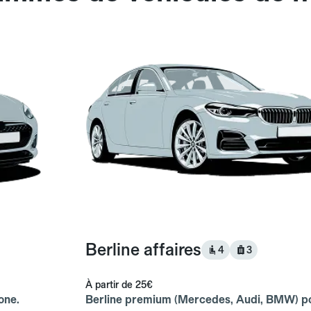
Berline affaires
4
3
À partir de
25€
one.
Berline premium (Mercedes, Audi, BMW) p