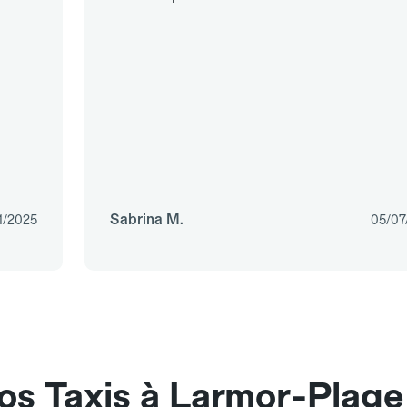
Sabrina M.
1/2025
05/07
os Taxis à Larmor-Plage