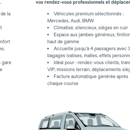
vos rendez-vous professionnels et déplac
d'affaires.
de la
Véhicules premium sélectionnés :
Mercedes, Audi, BMW
t
Climatisé, silencieux, sièges en cuir
Espace aux jambes généreux, finitio
nfort
haut de gamme
es,
Accueille jusqu'à 4 passagers avec 
bagages (valises, malles, effets personn
s gare
Idéal pour : rendez-vous clients, tran
ce
VIP, missions terrain, déplacements siè
Facture automatique générée après
chaque course