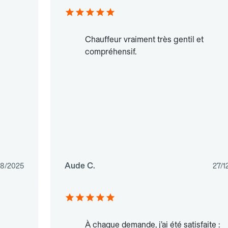
Chauffeur vraiment très gentil et
compréhensif.
Aude C.
8/2025
27/1
À chaque demande, j’ai été satisfaite :