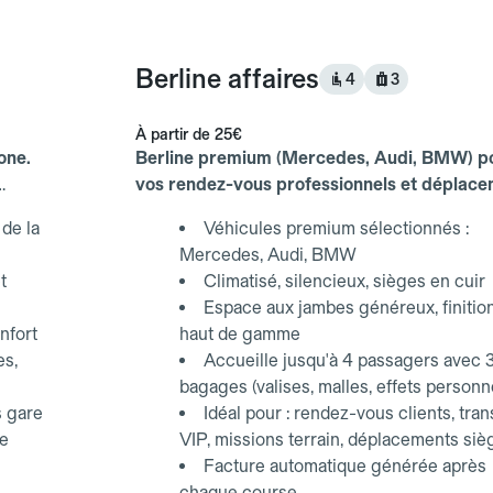
Berline affaires
4
3
À partir de
25€
one.
Berline premium (Mercedes, Audi, BMW) p
vos rendez-vous professionnels et déplac
d'affaires.
de la
Véhicules premium sélectionnés :
Mercedes, Audi, BMW
t
Climatisé, silencieux, sièges en cuir
Espace aux jambes généreux, finitio
nfort
haut de gamme
es,
Accueille jusqu'à 4 passagers avec 
bagages (valises, malles, effets personn
s gare
Idéal pour : rendez-vous clients, tran
ce
VIP, missions terrain, déplacements siè
Facture automatique générée après
chaque course