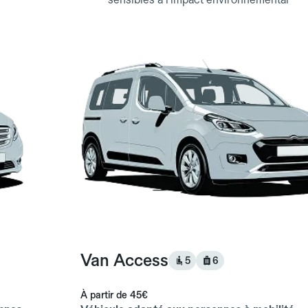
Van Access
5
6
À partir de
45€