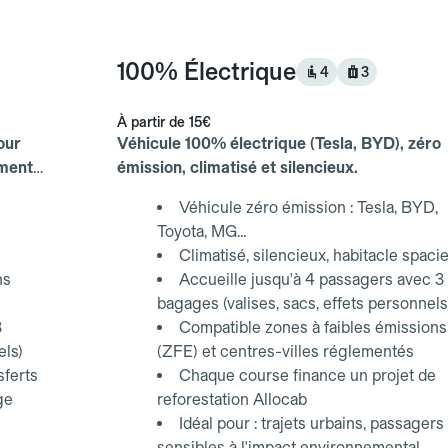
100% Électrique
4
3
À partir de
15€
our
Véhicule 100% électrique (Tesla, BYD), zéro
ements
émission, climatisé et silencieux.
Véhicule zéro émission : Tesla, BYD,
Toyota, MG...
Climatisé, silencieux, habitacle spaci
ns
Accueille jusqu'à 4 passagers avec 3
bagages (valises, sacs, effets personnels
3
Compatible zones à faibles émissions
els)
(ZFE) et centres-villes réglementés
sferts
Chaque course finance un projet de
ge
reforestation Allocab
Idéal pour : trajets urbains, passagers
sensibles à l'impact environnemental