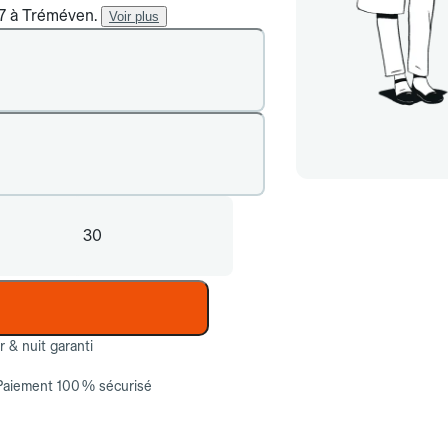
/7 à Tréméven.
Voir plus
30
ur & nuit garanti
Paiement 100 % sécurisé