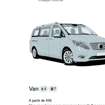
Van
6
7
À partir de
45€