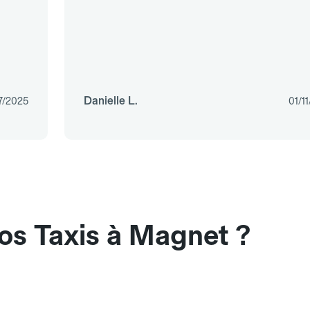
Danielle L.
7/2025
01/1
os Taxis à Magnet ?