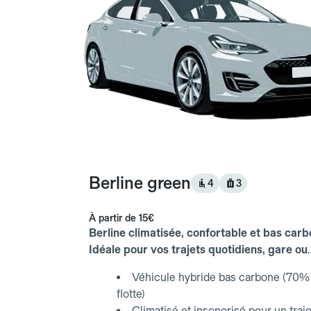
Berline green
4
3
À partir de
15€
Berline climatisée, confortable et bas carb
Idéale pour vos trajets quotidiens, gare ou
aéroport.
Véhicule hybride bas carbone (70% 
flotte)
Climatisé et insonorisé pour un traje