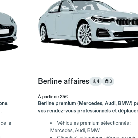
Berline affaires
4
3
À partir de
25€
one.
Berline premium (Mercedes, Audi, BMW) p
vos rendez-vous professionnels et déplac
d'affaires.
de la
Véhicules premium sélectionnés :
Mercedes, Audi, BMW
t
Climatisé, silencieux, sièges en cuir