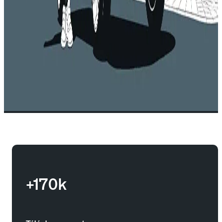
+170k