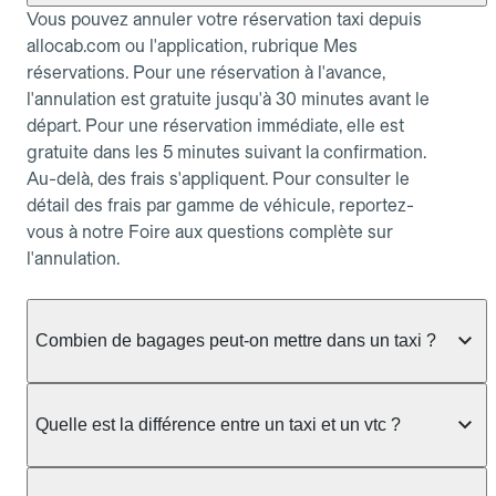
Vous pouvez annuler votre réservation taxi depuis
allocab.com ou l'application, rubrique Mes
réservations. Pour une réservation à l'avance,
l'annulation est gratuite jusqu'à 30 minutes avant le
départ. Pour une réservation immédiate, elle est
gratuite dans les 5 minutes suivant la confirmation.
Au-delà, des frais s'appliquent. Pour consulter le
détail des frais par gamme de véhicule, reportez-
vous à notre Foire aux questions complète sur
l'annulation.
Combien de bagages peut-on mettre dans un taxi ?
La capacité dépend du véhicule taxi disponible : un
taxi berline accueille en général jusqu'à 3 bagages
Quelle est la différence entre un taxi et un vtc ?
de taille moyenne. Pour des bagages volumineux
ou nombreux, précisez-le dans le champ "Message
Le taxi est un service réglementé qui peut vous