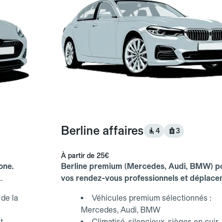
Berline affaires
4
3
À partir de
25€
one.
Berline premium (Mercedes, Audi, BMW) p
vos rendez-vous professionnels et déplac
d'affaires.
de la
Véhicules premium sélectionnés :
Mercedes, Audi, BMW
t
Climatisé, silencieux, sièges en cuir