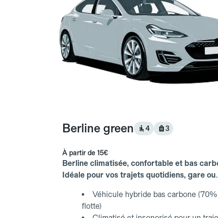
Berline green
4
3
À partir de
15€
Berline climatisée, confortable et bas carb
Idéale pour vos trajets quotidiens, gare ou
aéroport.
Véhicule hybride bas carbone (70% 
flotte)
Climatisé et insonorisé pour un traje