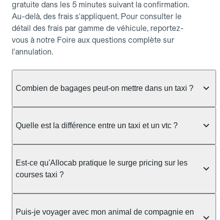
gratuite dans les 5 minutes suivant la confirmation.
Au-delà, des frais s'appliquent. Pour consulter le
détail des frais par gamme de véhicule, reportez-
vous à notre Foire aux questions complète sur
l'annulation.
Combien de bagages peut-on mettre dans un taxi ?
La capacité dépend du véhicule taxi disponible : un
taxi berline accueille en général jusqu'à 3 bagages
Quelle est la différence entre un taxi et un vtc ?
de taille moyenne. Pour des bagages volumineux
ou nombreux, précisez-le dans le champ "Message
Le taxi est un service réglementé qui peut vous
au chauffeur" lors de la réservation. Le prix n'est
prendre en charge directement dans la rue, à une
Est-ce qu'Allocab pratique le surge pricing sur les
pas impacté par le nombre de bagages.
station ou sur réservation, avec un tarif au
courses taxi ?
compteur. Le VTC fonctionne uniquement sur
réservation et propose un prix fixe annoncé à
Non. Le tarif des taxis est encadré par la
l'avance. Chez Allocab, réservez facilement votre
réglementation préfectorale et suit un barème
Puis-je voyager avec mon animal de compagnie en