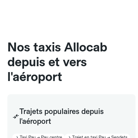
une cage ou une caisse de transport adaptée.
Pensez à le signaler dans le champ "Message au
chauffeur". Les chiens d'assistance sont acceptés
sans cage ni frais supplémentaire, mais doivent
également être mentionnés à l'avance.
Nos taxis Allocab
depuis et vers
l'aéroport
Trajets populaires depuis
l'aéroport
Taxi Pau → Pau centre
Trajet en taxi Pau → Sendets