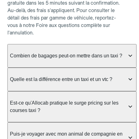
gratuite dans les 5 minutes suivant la confirmation.
Au-delà, des frais s'appliquent. Pour consulter le
détail des frais par gamme de véhicule, reportez-
vous à notre Foire aux questions complète sur
l'annulation.
Combien de bagages peut-on mettre dans un taxi ?
La capacité dépend du véhicule taxi disponible : un
taxi berline accueille en général jusqu'à 3 bagages
Quelle est la différence entre un taxi et un vtc ?
de taille moyenne. Pour des bagages volumineux
ou nombreux, précisez-le dans le champ "Message
Le taxi est un service réglementé qui peut vous
au chauffeur" lors de la réservation. Le prix n'est
prendre en charge directement dans la rue, à une
Est-ce qu'Allocab pratique le surge pricing sur les
pas impacté par le nombre de bagages.
station ou sur réservation, avec un tarif au
courses taxi ?
compteur. Le VTC fonctionne uniquement sur
réservation et propose un prix fixe annoncé à
Non. Le tarif des taxis est encadré par la
l'avance. Chez Allocab, réservez facilement votre
réglementation préfectorale et suit un barème
Puis-je voyager avec mon animal de compagnie en