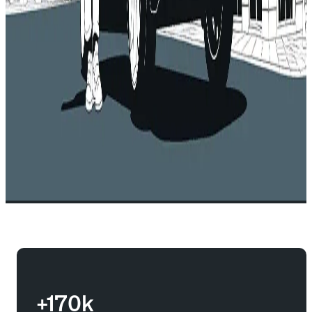
+170k