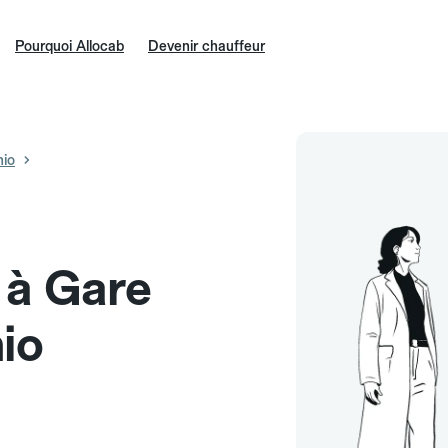
Pourquoi Allocab
Devenir chauffeur
hio
e à Gare
io