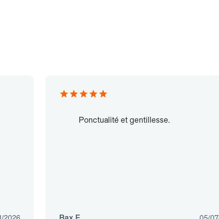
Ponctualité et gentillesse.
Bax F.
1/2026
05/07