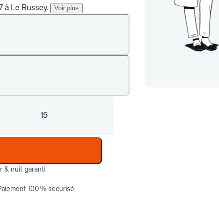
/7 à Le Russey.
Voir plus
15
ur & nuit garanti
Paiement 100 % sécurisé