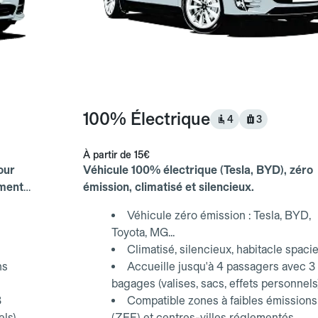
100% Électrique
4
3
À partir de
15€
our
Véhicule 100% électrique (Tesla, BYD), zéro
ements
émission, climatisé et silencieux.
Véhicule zéro émission : Tesla, BYD,
Toyota, MG...
Climatisé, silencieux, habitacle spaci
ns
Accueille jusqu'à 4 passagers avec 3
bagages (valises, sacs, effets personnels
3
Compatible zones à faibles émissions
els)
(ZFE) et centres-villes réglementés