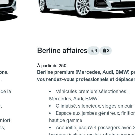
Berline affaires
4
3
À partir de
25€
one.
Berline premium (Mercedes, Audi, BMW) p
vos rendez-vous professionnels et déplac
d'affaires.
de la
Véhicules premium sélectionnés :
Mercedes, Audi, BMW
t
Climatisé, silencieux, sièges en cuir
Espace aux jambes généreux, finitio
nfort
haut de gamme
es,
Accueille jusqu'à 4 passagers avec 
bagages (valises, malles, effets personn