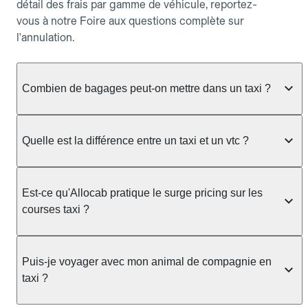
détail des frais par gamme de véhicule, reportez-
vous à notre Foire aux questions complète sur
l'annulation.
Combien de bagages peut-on mettre dans un taxi ?
La capacité dépend du véhicule taxi disponible : un
taxi berline accueille en général jusqu'à 3 bagages
Quelle est la différence entre un taxi et un vtc ?
de taille moyenne. Pour des bagages volumineux
ou nombreux, précisez-le dans le champ "Message
Le taxi est un service réglementé qui peut vous
au chauffeur" lors de la réservation. Le prix n'est
prendre en charge directement dans la rue, à une
Est-ce qu'Allocab pratique le surge pricing sur les
pas impacté par le nombre de bagages.
station ou sur réservation, avec un tarif au
courses taxi ?
compteur. Le VTC fonctionne uniquement sur
réservation et propose un prix fixe annoncé à
Non. Le tarif des taxis est encadré par la
l'avance. Chez Allocab, réservez facilement votre
réglementation préfectorale et suit un barème
Puis-je voyager avec mon animal de compagnie en
taxi.
officiel : il protège des hausses liées à la demande.
taxi ?
Chez Allocab, le prix estimé est affiché avant la