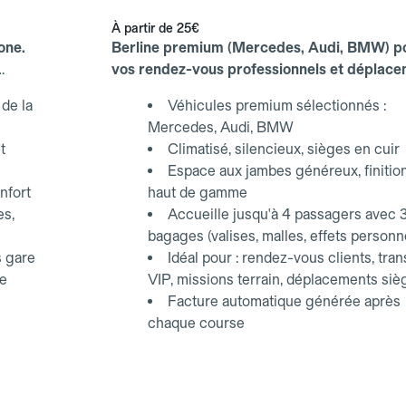
À partir de
25€
one.
Berline premium (Mercedes, Audi, BMW) p
vos rendez-vous professionnels et déplac
d'affaires.
de la
Véhicules premium sélectionnés :
Mercedes, Audi, BMW
t
Climatisé, silencieux, sièges en cuir
Espace aux jambes généreux, finitio
nfort
haut de gamme
es,
Accueille jusqu'à 4 passagers avec 
bagages (valises, malles, effets personn
s gare
Idéal pour : rendez-vous clients, tran
ce
VIP, missions terrain, déplacements siè
Facture automatique générée après
chaque course