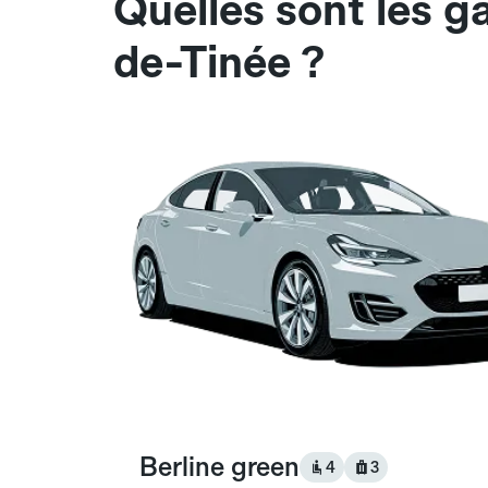
Quelles sont les g
de-Tinée ?
Berline green
4
3