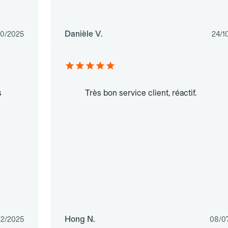
Danièle V.
10/2025
24/1
s
Très bon service client, réactif.
Hong N.
02/2025
08/0