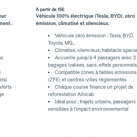
À partir de
15€
our
Véhicule 100% électrique (Tesla, BYD), zéro
ements
émission, climatisé et silencieux.
Véhicule zéro émission : Tesla, BYD,
Toyota, MG...
Climatisé, silencieux, habitacle spaci
ns
Accueille jusqu'à 4 passagers avec 3
bagages (valises, sacs, effets personnels
3
Compatible zones à faibles émissions
els)
(ZFE) et centres-villes réglementés
sferts
Chaque course finance un projet de
ge
reforestation Allocab
Idéal pour : trajets urbains, passagers
sensibles à l'impact environnemental