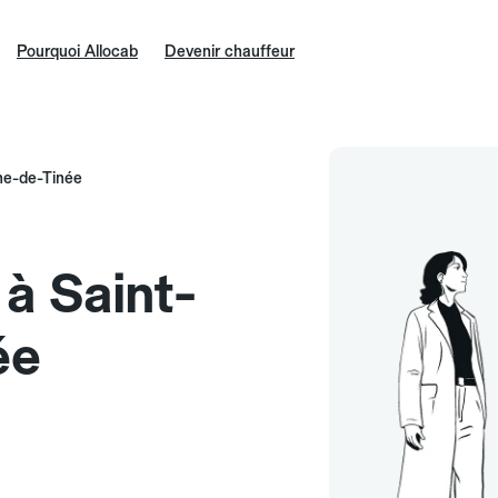
Pourquoi Allocab
Devenir chauffeur
nne-de-Tinée
 à Saint-
ée