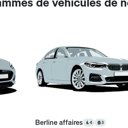
ammes de véhicules de n
Berline affaires
4
3