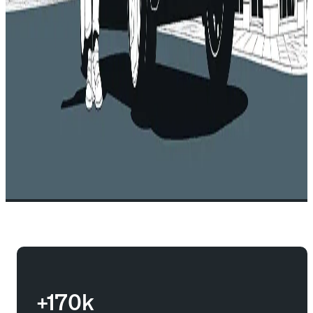
+170k