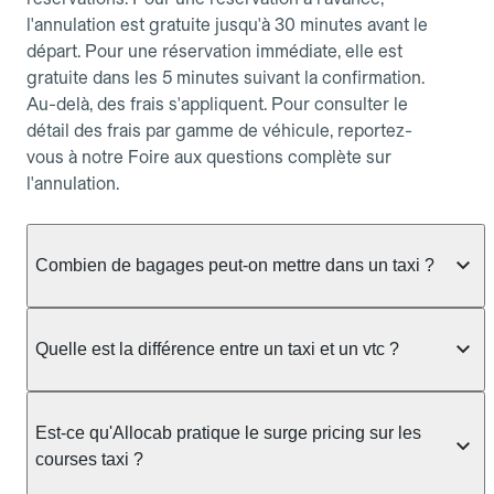
l'annulation est gratuite jusqu'à 30 minutes avant le
départ. Pour une réservation immédiate, elle est
gratuite dans les 5 minutes suivant la confirmation.
Au-delà, des frais s'appliquent. Pour consulter le
détail des frais par gamme de véhicule, reportez-
vous à notre Foire aux questions complète sur
l'annulation.
Combien de bagages peut-on mettre dans un taxi ?
La capacité dépend du véhicule taxi disponible : un
taxi berline accueille en général jusqu'à 3 bagages
Quelle est la différence entre un taxi et un vtc ?
de taille moyenne. Pour des bagages volumineux
ou nombreux, précisez-le dans le champ "Message
Le taxi est un service réglementé qui peut vous
au chauffeur" lors de la réservation. Le prix n'est
prendre en charge directement dans la rue, à une
Est-ce qu'Allocab pratique le surge pricing sur les
pas impacté par le nombre de bagages.
station ou sur réservation, avec un tarif au
courses taxi ?
compteur. Le VTC fonctionne uniquement sur