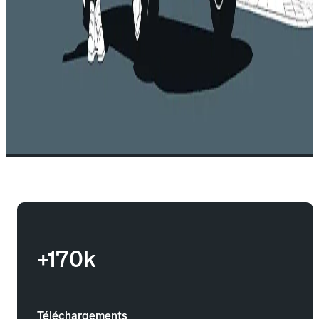
+170k
Téléchargements