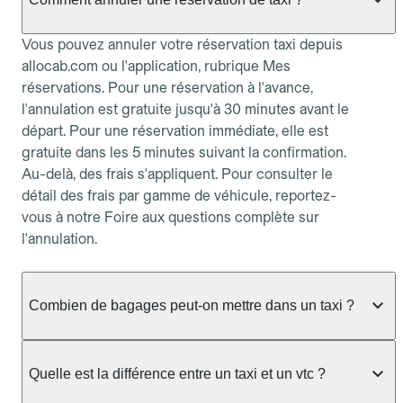
Vous pouvez annuler votre réservation taxi depuis
allocab.com ou l'application, rubrique Mes
réservations. Pour une réservation à l'avance,
l'annulation est gratuite jusqu'à 30 minutes avant le
départ. Pour une réservation immédiate, elle est
gratuite dans les 5 minutes suivant la confirmation.
Au-delà, des frais s'appliquent. Pour consulter le
détail des frais par gamme de véhicule, reportez-
vous à notre Foire aux questions complète sur
l'annulation.
Combien de bagages peut-on mettre dans un taxi ?
La capacité dépend du véhicule taxi disponible : un
taxi berline accueille en général jusqu'à 3 bagages
Quelle est la différence entre un taxi et un vtc ?
de taille moyenne. Pour des bagages volumineux