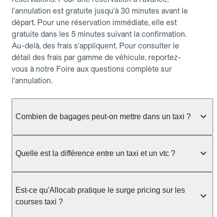
l'annulation est gratuite jusqu'à 30 minutes avant le
départ. Pour une réservation immédiate, elle est
gratuite dans les 5 minutes suivant la confirmation.
Au-delà, des frais s'appliquent. Pour consulter le
détail des frais par gamme de véhicule, reportez-
vous à notre Foire aux questions complète sur
l'annulation.
Combien de bagages peut-on mettre dans un taxi ?
La capacité dépend du véhicule taxi disponible : un
taxi berline accueille en général jusqu'à 3 bagages
Quelle est la différence entre un taxi et un vtc ?
de taille moyenne. Pour des bagages volumineux
ou nombreux, précisez-le dans le champ "Message
Le taxi est un service réglementé qui peut vous
au chauffeur" lors de la réservation. Le prix n'est
prendre en charge directement dans la rue, à une
Est-ce qu'Allocab pratique le surge pricing sur les
pas impacté par le nombre de bagages.
station ou sur réservation, avec un tarif au
courses taxi ?
compteur. Le VTC fonctionne uniquement sur