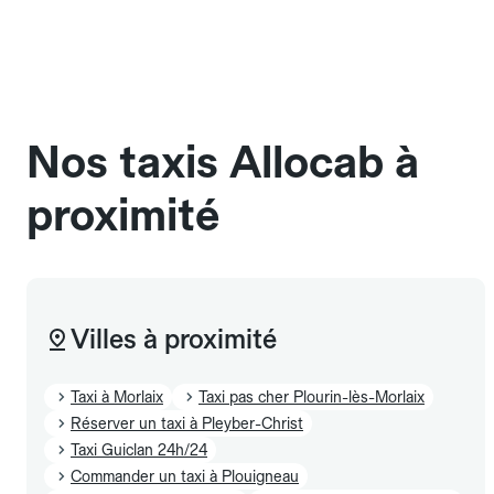
une cage ou une caisse de transport adaptée.
Pensez à le signaler dans le champ "Message au
chauffeur". Les chiens d'assistance sont acceptés
sans cage ni frais supplémentaire, mais doivent
également être mentionnés à l'avance.
Nos taxis Allocab à
proximité
Villes à proximité
Taxi à Morlaix
Taxi pas cher Plourin-lès-Morlaix
Réserver un taxi à Pleyber-Christ
Taxi Guiclan 24h/24
Commander un taxi à Plouigneau