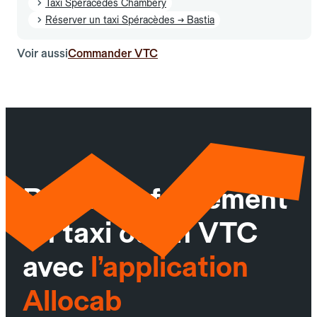
Taxi Spéracèdes Chambéry
Réserver un taxi Spéracèdes → Bastia
Voir aussi
Commander VTC
Réservez facilement
un taxi ou un VTC
avec
l’application
Allocab