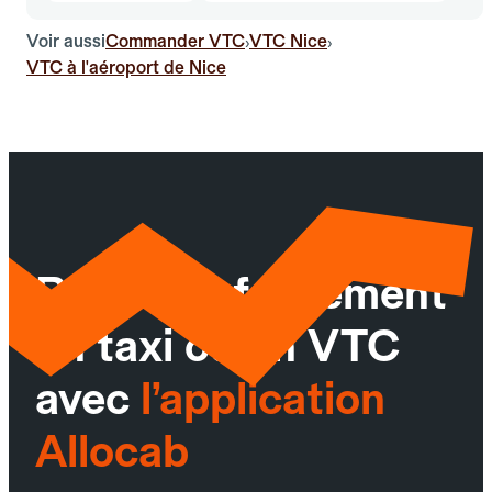
Voir aussi
Commander VTC
VTC Nice
›
›
VTC à l'aéroport de Nice
Réservez facilement
un taxi ou un VTC
avec
l’application
Allocab