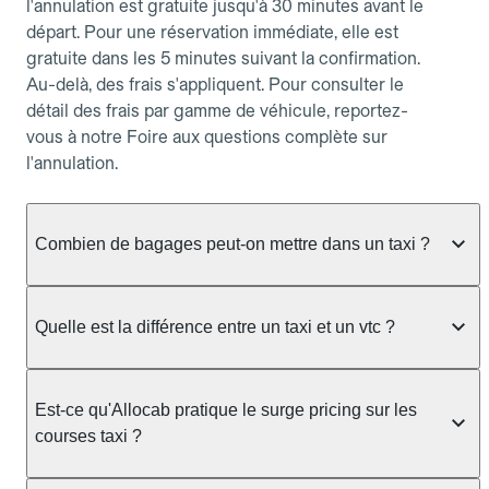
l'annulation est gratuite jusqu'à 30 minutes avant le
départ. Pour une réservation immédiate, elle est
gratuite dans les 5 minutes suivant la confirmation.
Au-delà, des frais s'appliquent. Pour consulter le
détail des frais par gamme de véhicule, reportez-
vous à notre Foire aux questions complète sur
l'annulation.
Combien de bagages peut-on mettre dans un taxi ?
La capacité dépend du véhicule taxi disponible : un
taxi berline accueille en général jusqu'à 3 bagages
Quelle est la différence entre un taxi et un vtc ?
de taille moyenne. Pour des bagages volumineux
ou nombreux, précisez-le dans le champ "Message
Le taxi est un service réglementé qui peut vous
au chauffeur" lors de la réservation. Le prix n'est
prendre en charge directement dans la rue, à une
Est-ce qu'Allocab pratique le surge pricing sur les
pas impacté par le nombre de bagages.
station ou sur réservation, avec un tarif au
courses taxi ?
compteur. Le VTC fonctionne uniquement sur
réservation et propose un prix fixe annoncé à