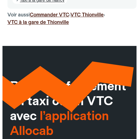
Voir aussi
Commander VTC
VTC Thionville
›
›
VTC à la gare de Thionville
Réservez facilement
un taxi ou un VTC
avec
l’application
Allocab