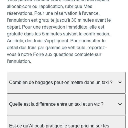
allocab.com ou l'application, rubrique Mes
réservations. Pour une réservation à l'avance,
l'annulation est gratuite jusqu'à 30 minutes avant le
départ. Pour une réservation immédiate, elle est
gratuite dans les 5 minutes suivant la confirmation.
Au-delà, des frais s'appliquent. Pour consulter le
détail des frais par gamme de véhicule, reportez-
vous à notre Foire aux questions complète sur
l'annulation.
Combien de bagages peut-on mettre dans un taxi ?
La capacité dépend du véhicule taxi disponible : un
taxi berline accueille en général jusqu'à 3 bagages
Quelle est la différence entre un taxi et un vtc ?
de taille moyenne. Pour des bagages volumineux
ou nombreux, précisez-le dans le champ "Message
Le taxi est un service réglementé qui peut vous
au chauffeur" lors de la réservation. Le prix n'est
prendre en charge directement dans la rue, à une
Est-ce qu'Allocab pratique le surge pricing sur les