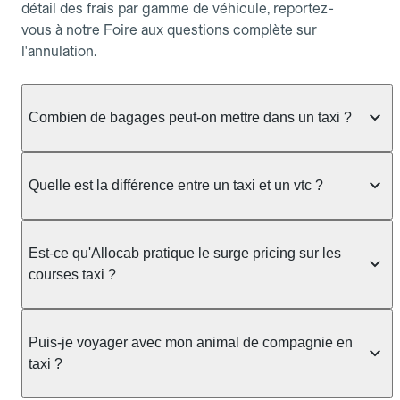
détail des frais par gamme de véhicule, reportez-
vous à notre Foire aux questions complète sur
l'annulation.
Combien de bagages peut-on mettre dans un taxi ?
La capacité dépend du véhicule taxi disponible : un
taxi berline accueille en général jusqu'à 3 bagages
Quelle est la différence entre un taxi et un vtc ?
de taille moyenne. Pour des bagages volumineux
ou nombreux, précisez-le dans le champ "Message
Le taxi est un service réglementé qui peut vous
au chauffeur" lors de la réservation. Le prix n'est
prendre en charge directement dans la rue, à une
Est-ce qu'Allocab pratique le surge pricing sur les
pas impacté par le nombre de bagages.
station ou sur réservation, avec un tarif au
courses taxi ?
compteur. Le VTC fonctionne uniquement sur
réservation et propose un prix fixe annoncé à
Non. Le tarif des taxis est encadré par la
l'avance. Chez Allocab, réservez facilement votre
réglementation préfectorale et suit un barème
Puis-je voyager avec mon animal de compagnie en
taxi.
officiel : il protège des hausses liées à la demande.
taxi ?
Chez Allocab, le prix estimé est affiché avant la