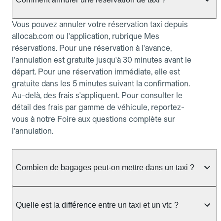
Vous pouvez annuler votre réservation taxi depuis
allocab.com ou l'application, rubrique Mes
réservations. Pour une réservation à l'avance,
l'annulation est gratuite jusqu'à 30 minutes avant le
départ. Pour une réservation immédiate, elle est
gratuite dans les 5 minutes suivant la confirmation.
Au-delà, des frais s'appliquent. Pour consulter le
détail des frais par gamme de véhicule, reportez-
vous à notre Foire aux questions complète sur
l'annulation.
Combien de bagages peut-on mettre dans un taxi ?
La capacité dépend du véhicule taxi disponible : un
taxi berline accueille en général jusqu'à 3 bagages
Quelle est la différence entre un taxi et un vtc ?
de taille moyenne. Pour des bagages volumineux