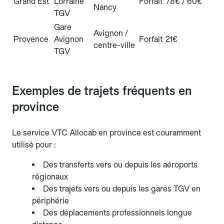
Grand Est
Lorraine
Forfait
78€ / 60€
Nancy
TGV
Gare
Avignon /
Provence
Avignon
Forfait
21€
centre-ville
TGV
Exemples de trajets fréquents en
province
Le service VTC Allocab en province est couramment
utilisé pour :
Des transferts vers ou depuis les aéroports
régionaux
Des trajets vers ou depuis les gares TGV en
périphérie
Des déplacements professionnels longue