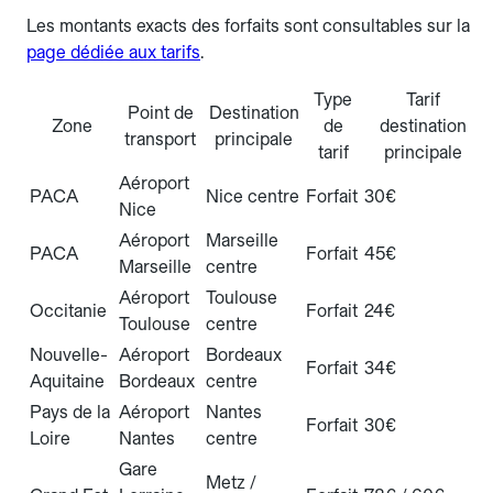
Les montants exacts des forfaits sont consultables sur la
page dédiée aux tarifs
.
Type
Tarif
Point de
Destination
Zone
de
destination
transport
principale
tarif
principale
Aéroport
PACA
Nice centre
Forfait
30€
Nice
Aéroport
Marseille
PACA
Forfait
45€
Marseille
centre
Aéroport
Toulouse
Occitanie
Forfait
24€
Toulouse
centre
Nouvelle-
Aéroport
Bordeaux
Forfait
34€
Aquitaine
Bordeaux
centre
Pays de la
Aéroport
Nantes
Forfait
30€
Loire
Nantes
centre
Gare
Metz /