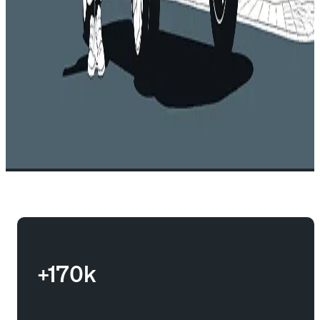
+170k