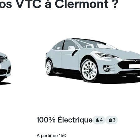
nos VTC à Clermont ?
100% Électrique
4
3
À partir de
15€