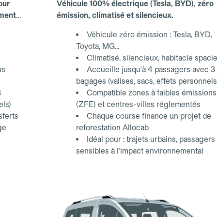
our
Véhicule 100% électrique (Tesla, BYD), zéro
ements
émission, climatisé et silencieux.
Véhicule zéro émission : Tesla, BYD,
Toyota, MG...
Climatisé, silencieux, habitacle spaci
ns
Accueille jusqu'à 4 passagers avec 3
bagages (valises, sacs, effets personnels
3
Compatible zones à faibles émissions
els)
(ZFE) et centres-villes réglementés
sferts
Chaque course finance un projet de
ge
reforestation Allocab
Idéal pour : trajets urbains, passagers
sensibles à l'impact environnemental