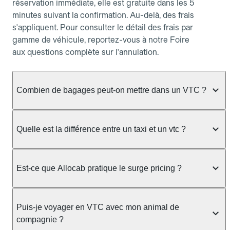
réservation immédiate, elle est gratuite dans les 5
minutes suivant la confirmation. Au-delà, des frais
s'appliquent. Pour consulter le détail des frais par
gamme de véhicule, reportez-vous à notre Foire
aux questions complète sur l'annulation.
Combien de bagages peut-on mettre dans un VTC ?
La capacité varie selon la gamme de véhicule
réservée :
Quelle est la différence entre un taxi et un vtc ?
Berline, Green, Berline Affaires, VAO : jusqu'à 3
Le taxi peut vous prendre en charge directement
bagages de taille moyenne Van : jusqu'à 7 bagages
dans la rue ou à une station, avec un tarif calculé au
Est-ce que Allocab pratique le surge pricing ?
Moto-taxi : jusqu'à 2 bagages cabine TPMR : 1
compteur. Le VTC fonctionne uniquement sur
bagage
réservation préalable et propose un prix fixe connu
Non, Allocab ne pratique pas le surge pricing. Le
à l'avance, sans mauvaise surprise ni frais cachés.
Le prix de la course ne change pas selon le
prix de votre course est calculé et affiché avant la
Puis-je voyager en VTC avec mon animal de
Chez Allocab, tous les chauffeurs sont des
nombre de bagages. Si vous avez des bagages
validation de la réservation, puis fixé définitivement.
compagnie ?
professionnels VTC sélectionnés pour leur