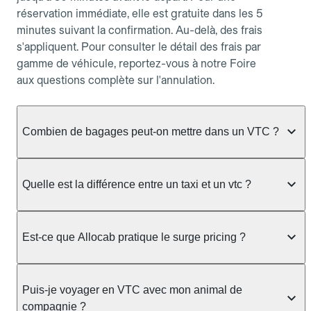
réservation immédiate, elle est gratuite dans les 5
minutes suivant la confirmation. Au-delà, des frais
s'appliquent. Pour consulter le détail des frais par
gamme de véhicule, reportez-vous à notre Foire
aux questions complète sur l'annulation.
Combien de bagages peut-on mettre dans un VTC ?
La capacité varie selon la gamme de véhicule
réservée :
Quelle est la différence entre un taxi et un vtc ?
Berline, Green, Berline Affaires, VAO : jusqu'à 3
Le taxi peut vous prendre en charge directement
bagages de taille moyenne Van : jusqu'à 7 bagages
dans la rue ou à une station, avec un tarif calculé au
Est-ce que Allocab pratique le surge pricing ?
Moto-taxi : jusqu'à 2 bagages cabine TPMR : 1
compteur. Le VTC fonctionne uniquement sur
bagage
réservation préalable et propose un prix fixe connu
Non, Allocab ne pratique pas le surge pricing. Le
à l'avance, sans mauvaise surprise ni frais cachés.
Le prix de la course ne change pas selon le
prix de votre course est calculé et affiché avant la
Puis-je voyager en VTC avec mon animal de
Chez Allocab, tous les chauffeurs sont des
nombre de bagages. Si vous avez des bagages
validation de la réservation, puis fixé définitivement.
compagnie ?