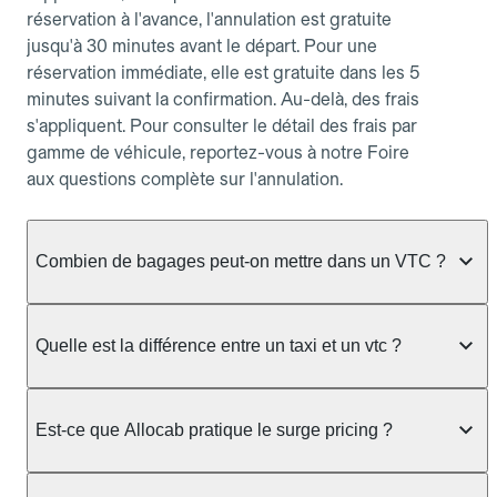
réservation à l'avance, l'annulation est gratuite
jusqu'à 30 minutes avant le départ. Pour une
réservation immédiate, elle est gratuite dans les 5
minutes suivant la confirmation. Au-delà, des frais
s'appliquent. Pour consulter le détail des frais par
gamme de véhicule, reportez-vous à notre Foire
aux questions complète sur l'annulation.
Combien de bagages peut-on mettre dans un VTC ?
La capacité varie selon la gamme de véhicule
réservée :
Quelle est la différence entre un taxi et un vtc ?
Berline, Green, Berline Affaires, VAO : jusqu'à 3
Le taxi peut vous prendre en charge directement
bagages de taille moyenne Van : jusqu'à 7 bagages
dans la rue ou à une station, avec un tarif calculé au
Est-ce que Allocab pratique le surge pricing ?
Moto-taxi : jusqu'à 2 bagages cabine TPMR : 1
compteur. Le VTC fonctionne uniquement sur
bagage
réservation préalable et propose un prix fixe connu
Non, Allocab ne pratique pas le surge pricing. Le