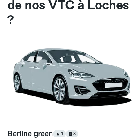
de nos VTC à Loches
?
Berline green
4
3