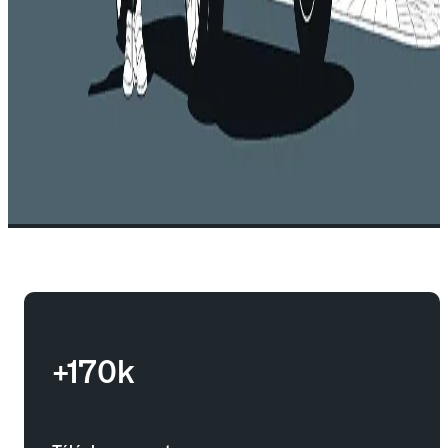
+170k