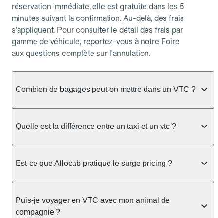
réservation immédiate, elle est gratuite dans les 5
minutes suivant la confirmation. Au-delà, des frais
s'appliquent. Pour consulter le détail des frais par
gamme de véhicule, reportez-vous à notre Foire
aux questions complète sur l'annulation.
Combien de bagages peut-on mettre dans un VTC ?
La capacité varie selon la gamme de véhicule
réservée :
Quelle est la différence entre un taxi et un vtc ?
Berline, Green, Berline Affaires, VAO : jusqu'à 3
Le taxi peut vous prendre en charge directement
bagages de taille moyenne Van : jusqu'à 7 bagages
dans la rue ou à une station, avec un tarif calculé au
Est-ce que Allocab pratique le surge pricing ?
Moto-taxi : jusqu'à 2 bagages cabine TPMR : 1
compteur. Le VTC fonctionne uniquement sur
bagage
réservation préalable et propose un prix fixe connu
Non, Allocab ne pratique pas le surge pricing. Le
à l'avance, sans mauvaise surprise ni frais cachés.
Le prix de la course ne change pas selon le
prix de votre course est calculé et affiché avant la
Puis-je voyager en VTC avec mon animal de
Chez Allocab, tous les chauffeurs sont des
nombre de bagages. Si vous avez des bagages
validation de la réservation, puis fixé définitivement.
compagnie ?