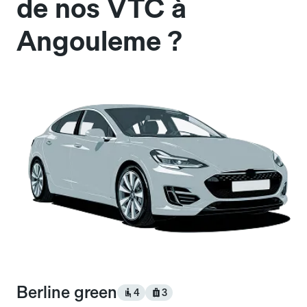
de nos VTC à
Angouleme ?
Berline green
4
3