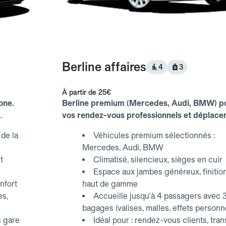
Berline affaires
4
3
À partir de
25€
one.
Berline premium (Mercedes, Audi, BMW) p
vos rendez-vous professionnels et déplac
d'affaires.
de la
Véhicules premium sélectionnés :
Mercedes, Audi, BMW
t
Climatisé, silencieux, sièges en cuir
Espace aux jambes généreux, finitio
nfort
haut de gamme
es,
Accueille jusqu'à 4 passagers avec 
bagages (valises, malles, effets personn
s gare
Idéal pour : rendez-vous clients, tran