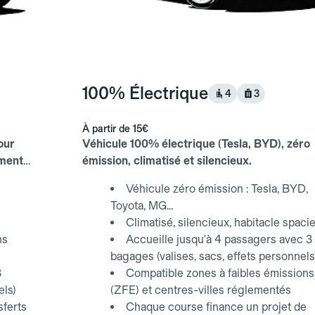
100% Électrique
4
3
À partir de
15€
our
Véhicule 100% électrique (Tesla, BYD), zéro
ements
émission, climatisé et silencieux.
Véhicule zéro émission : Tesla, BYD,
Toyota, MG...
Climatisé, silencieux, habitacle spaci
ns
Accueille jusqu'à 4 passagers avec 3
bagages (valises, sacs, effets personnels
3
Compatible zones à faibles émissions
els)
(ZFE) et centres-villes réglementés
sferts
Chaque course finance un projet de