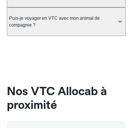
compteur. Le VTC fonctionne uniquement sur
bagage
réservation préalable et propose un prix fixe connu
Non, Allocab ne pratique pas le surge pricing. Le
à l'avance, sans mauvaise surprise ni frais cachés.
Le prix de la course ne change pas selon le
prix de votre course est calculé et affiché avant la
Puis-je voyager en VTC avec mon animal de
Chez Allocab, tous les chauffeurs sont des
nombre de bagages. Si vous avez des bagages
validation de la réservation, puis fixé définitivement.
compagnie ?
professionnels VTC sélectionnés pour leur
volumineux ou atypiques (poussette, matériel de
Il n'augmente jamais en cas de trafic, de forte
ponctualité et la qualité de leur service.
sport…), pensez à le préciser dans le champ
demande ou d'événement, sauf si vous modifiez
Oui, les animaux de compagnie sont acceptés à
"Message au chauffeur" lors de la réservation.
vous-même le trajet.
bord des véhicules Allocab, à condition de voyager
L'icône 🧳 visible dans l'interface vous indique la
dans une cage ou une caisse de transport adaptée.
capacité exacte de la gamme sélectionnée.
Signalez-le dans le champ "Message au chauffeur".
Les chiens d'assistance sont acceptés sans cage
et sans frais supplémentaire, mais doivent
également être mentionnés à l'avance.
Nos VTC Allocab à
proximité