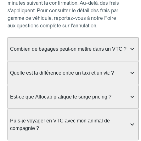
minutes suivant la confirmation. Au-delà, des frais
s'appliquent. Pour consulter le détail des frais par
gamme de véhicule, reportez-vous à notre Foire
aux questions complète sur l'annulation.
Combien de bagages peut-on mettre dans un VTC ?
La capacité varie selon la gamme de véhicule
réservée :
Quelle est la différence entre un taxi et un vtc ?
Berline, Green, Berline Affaires, VAO : jusqu'à 3
Le taxi peut vous prendre en charge directement
bagages de taille moyenne Van : jusqu'à 7 bagages
dans la rue ou à une station, avec un tarif calculé au
Est-ce que Allocab pratique le surge pricing ?
Moto-taxi : jusqu'à 2 bagages cabine TPMR : 1
compteur. Le VTC fonctionne uniquement sur
bagage
réservation préalable et propose un prix fixe connu
Non, Allocab ne pratique pas le surge pricing. Le
à l'avance, sans mauvaise surprise ni frais cachés.
Le prix de la course ne change pas selon le
prix de votre course est calculé et affiché avant la
Puis-je voyager en VTC avec mon animal de
Chez Allocab, tous les chauffeurs sont des
nombre de bagages. Si vous avez des bagages
validation de la réservation, puis fixé définitivement.
compagnie ?
professionnels VTC sélectionnés pour leur
volumineux ou atypiques (poussette, matériel de
Il n'augmente jamais en cas de trafic, de forte