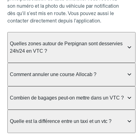
son numéro et la photo du véhicule par notification
dès qu'il s'est mis en route. Vous pouvez aussi le
contacter directement depuis l'application.
Quelles zones autour de Perpignan sont desservies
24h/24 en VTC ?
Le service VTC Allocab couvre Perpignan et les
communes voisines : Perpignan, Bompas,
Comment annuler une course Allocab ?
Torreilles, Sorède, Fitou, Paziols, accessible 24h/24
sur réservation. Pour les trajets de nuit (entre 22h
Vous pouvez annuler depuis allocab.com ou
et 6h), nous recommandons de réserver au moins 1
l'application, rubrique Mes réservations. Pour une
Combien de bagages peut-on mettre dans un VTC ?
heure à l'avance pour confirmer la prise en charge
réservation à l'avance, l'annulation est gratuite
dans les délais voulus.
jusqu'à 30 minutes avant le départ. Pour une
La capacité varie selon la gamme de véhicule
réservation immédiate, elle est gratuite dans les 5
réservée :
Quelle est la différence entre un taxi et un vtc ?
minutes suivant la confirmation. Au-delà, des frais
Berline, Green, Berline Affaires, VAO : jusqu'à 3
s'appliquent. Pour consulter le détail des frais par
Le taxi peut vous prendre en charge directement