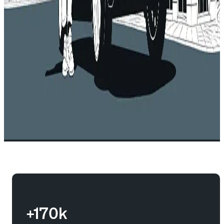
+170k