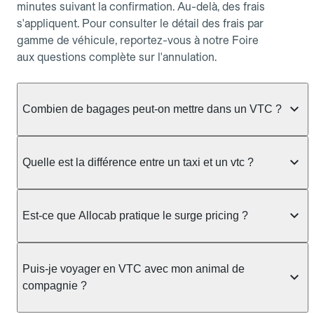
minutes suivant la confirmation. Au-delà, des frais
s'appliquent. Pour consulter le détail des frais par
gamme de véhicule, reportez-vous à notre Foire
aux questions complète sur l'annulation.
Combien de bagages peut-on mettre dans un VTC ?
La capacité varie selon la gamme de véhicule
réservée :
Quelle est la différence entre un taxi et un vtc ?
Berline, Green, Berline Affaires, VAO : jusqu'à 3
Le taxi peut vous prendre en charge directement
bagages de taille moyenne Van : jusqu'à 7 bagages
dans la rue ou à une station, avec un tarif calculé au
Est-ce que Allocab pratique le surge pricing ?
Moto-taxi : jusqu'à 2 bagages cabine TPMR : 1
compteur. Le VTC fonctionne uniquement sur
bagage
réservation préalable et propose un prix fixe connu
Non, Allocab ne pratique pas le surge pricing. Le
à l'avance, sans mauvaise surprise ni frais cachés.
Le prix de la course ne change pas selon le
prix de votre course est calculé et affiché avant la
Puis-je voyager en VTC avec mon animal de
Chez Allocab, tous les chauffeurs sont des
nombre de bagages. Si vous avez des bagages
validation de la réservation, puis fixé définitivement.
compagnie ?
professionnels VTC sélectionnés pour leur
volumineux ou atypiques (poussette, matériel de
Il n'augmente jamais en cas de trafic, de forte