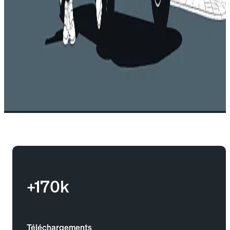
+170k
Téléchargements