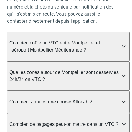
numéro et la photo du véhicule par notification dès
qu'il s'est mis en route. Vous pouvez aussi le
contacter directement depuis l'application.
Combien coûte un VTC entre Montpellier et
l'aéroport Montpellier Méditerranée ?
Le trajet en VTC entre Montpellier et l'aéroport
Montpellier Méditerranée coûte généralement à
Quelles zones autour de Montpellier sont desservies
partir de 26,8 €, pour une durée d'environ 15–25
24h/24 en VTC ?
minutes. Le prix est fixé à la réservation et inclut le
suivi de vol : si votre avion a du retard, votre
Le service VTC Allocab couvre Montpellier et les
chauffeur ajuste automatiquement son heure de
communes voisines : Montpellier, Lattes,
Comment annuler une course Allocab ?
prise en charge.
Castelnau-le-Lez, Pérols, Mauguio, Juvignac,
Saint-Jean-de-Védas, accessible 24h/24 sur
Vous pouvez annuler depuis allocab.com ou
réservation. Pour les trajets de nuit (entre 22h et
l'application, rubrique Mes réservations. Pour une
Combien de bagages peut-on mettre dans un VTC ?
6h), nous recommandons de réserver au moins 1
réservation à l'avance, l'annulation est gratuite