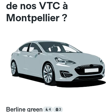
de nos VTC à
Montpellier ?
Berline green
4
3