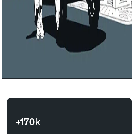
+170k