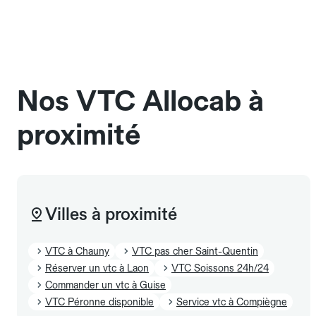
L'icône 🧳 visible dans l'interface vous indique la
dans une cage ou une caisse de transport adaptée.
capacité exacte de la gamme sélectionnée.
Signalez-le dans le champ "Message au chauffeur".
Les chiens d'assistance sont acceptés sans cage
et sans frais supplémentaire, mais doivent
également être mentionnés à l'avance.
Nos VTC Allocab à
proximité
Villes à proximité
VTC à Chauny
VTC pas cher Saint-Quentin
Réserver un vtc à Laon
VTC Soissons 24h/24
Commander un vtc à Guise
VTC Péronne disponible
Service vtc à Compiègne