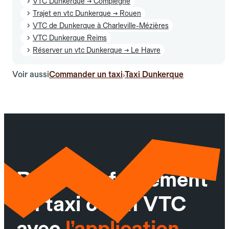
VTC Dunkerque → Compiègne
Trajet en vtc Dunkerque → Rouen
VTC de Dunkerque à Charleville-Mézières
VTC Dunkerque Reims
Réserver un vtc Dunkerque → Le Havre
Voir aussi
Commander un taxi
Taxi Dunkerque
›
Réservez facilement
un taxi ou un VTC
avec
l’application