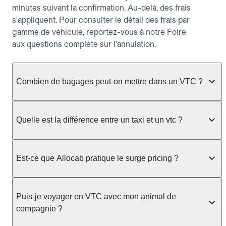
minutes suivant la confirmation. Au-delà, des frais
s'appliquent. Pour consulter le détail des frais par
gamme de véhicule, reportez-vous à notre Foire
aux questions complète sur l'annulation.
Combien de bagages peut-on mettre dans un VTC ?
La capacité varie selon la gamme de véhicule
réservée :
Quelle est la différence entre un taxi et un vtc ?
Berline, Green, Berline Affaires, VAO : jusqu'à 3
Le taxi peut vous prendre en charge directement
bagages de taille moyenne Van : jusqu'à 7 bagages
dans la rue ou à une station, avec un tarif calculé au
Est-ce que Allocab pratique le surge pricing ?
Moto-taxi : jusqu'à 2 bagages cabine TPMR : 1
compteur. Le VTC fonctionne uniquement sur
bagage
réservation préalable et propose un prix fixe connu
Non, Allocab ne pratique pas le surge pricing. Le
à l'avance, sans mauvaise surprise ni frais cachés.
Le prix de la course ne change pas selon le
prix de votre course est calculé et affiché avant la
Puis-je voyager en VTC avec mon animal de
Chez Allocab, tous les chauffeurs sont des
nombre de bagages. Si vous avez des bagages
validation de la réservation, puis fixé définitivement.
compagnie ?
professionnels VTC sélectionnés pour leur
volumineux ou atypiques (poussette, matériel de
Il n'augmente jamais en cas de trafic, de forte