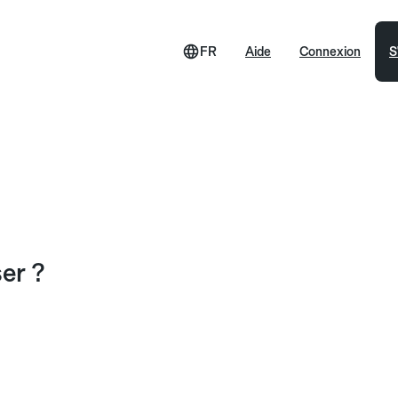
FR
Aide
Connexion
S
ser ?