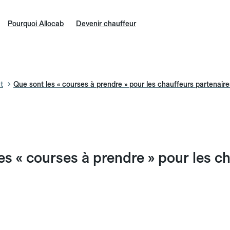
Pourquoi Allocab
Devenir chauffeur
t
Que sont les « courses à prendre » pour les chauffeurs partenaire
es « courses à prendre » pour les c
n