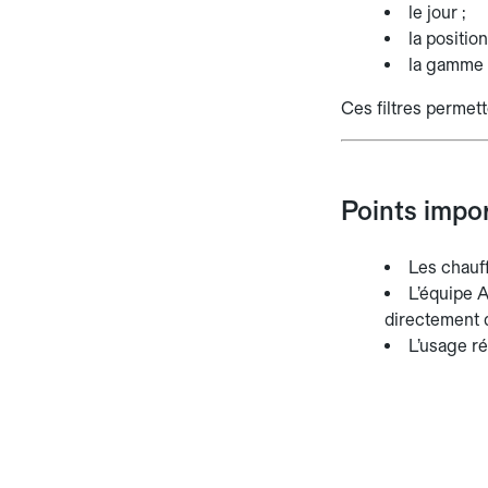
le jour ;
la positio
la gamme 
Ces filtres permet
Points impo
Les chauff
L’équipe 
directement d
L’usage ré