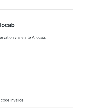
llocab
rvation via le site Allocab.
 code invalide.