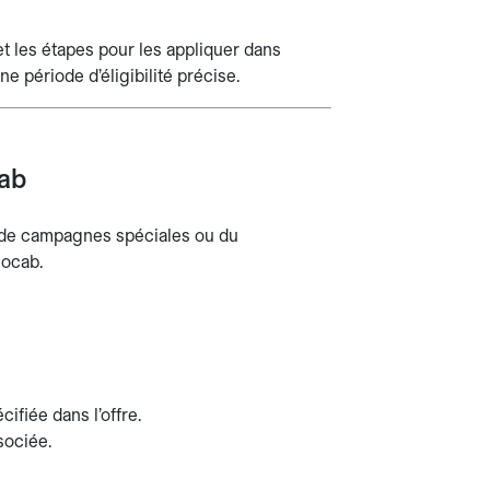
t les étapes pour les appliquer dans
ne période d’éligibilité précise.
cab
, de campagnes spéciales ou du
locab.
ifiée dans l’offre.
sociée.