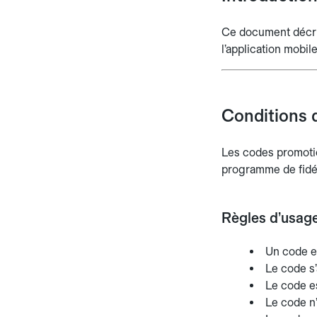
Ce document décrit
l’application mobile
Conditions d
Les codes promotio
programme de fidél
Règles d’usag
Un code es
Le code s’
Le code e
Le code n