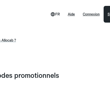
FR
Aide
Connexion
S
s Allocab ?
 codes promotionnels